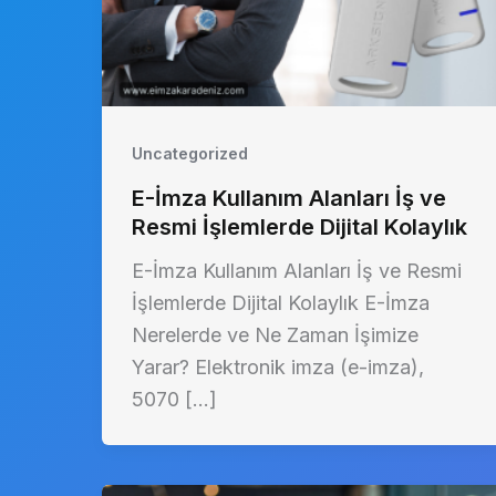
Uncategorized
E-İmza Kullanım Alanları İş ve
Resmi İşlemlerde Dijital Kolaylık
E-İmza Kullanım Alanları İş ve Resmi
İşlemlerde Dijital Kolaylık E-İmza
Nerelerde ve Ne Zaman İşimize
Yarar? Elektronik imza (e-imza),
5070 […]