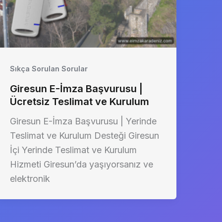
Sıkça Sorulan Sorular
Giresun E-İmza Başvurusu |
Ücretsiz Teslimat ve Kurulum
Giresun E-İmza Başvurusu | Yerinde
Teslimat ve Kurulum Desteği Giresun
İçi Yerinde Teslimat ve Kurulum
Hizmeti Giresun’da yaşıyorsanız ve
elektronik