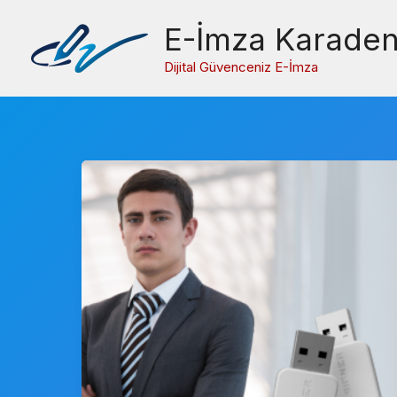
İçeriğe
E-İmza Karaden
atla
Dijital Güvenceniz E-İmza