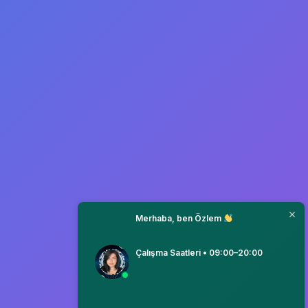
Merhaba, ben Özlem
Çalışma Saatleri • 09:00–20:00