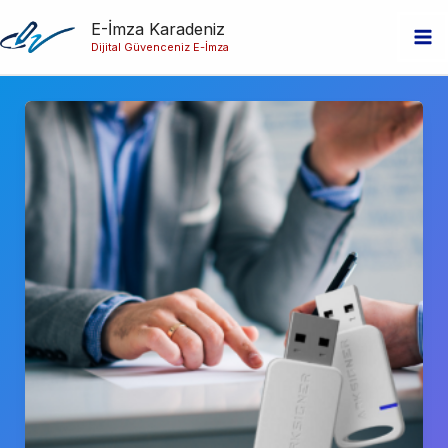
İçeriğe
E-İmza Karadeniz
atla
Dijital Güvenceniz E-İmza
Ma
Me