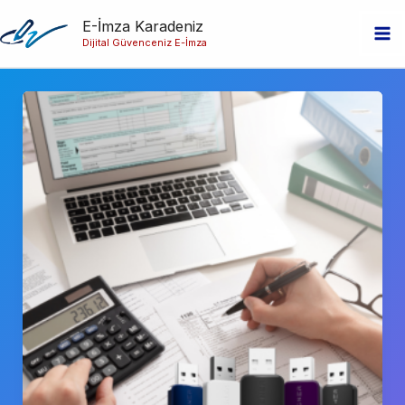
İçeriğe
E-İmza Karadeniz
atla
Dijital Güvenceniz E-İmza
Ma
Me