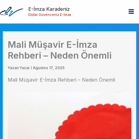
İçeriğe
E-İmza Karadeniz
atla
Dijital Güvenceniz E-İmza
Ma
Me
Mali Müşavir E-İmza
Rehberi – Neden Önemli
Yazan
Yazar
/
Ağustos 17, 2025
Mali Müşavir E-İmza Rehberi – Neden Önemli